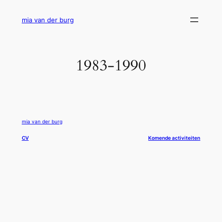
Ga
naar
mia van der burg
de
inhoud
1983-1990
mia van der burg
CV
Komende activiteiten